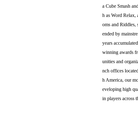
a Cube Smash and
h as Word Relax, 
oms and Riddles, 
ended by mainstr
years accumulated
winning awards f
unities and organi
nch offices locat
h America, our mo
eveloping high qu
in players across t